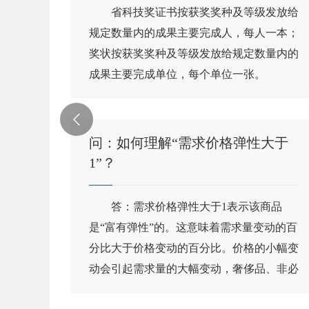
、出资
省科技奖证书按获奖奖种及等级发放给
福建省
规定数量内的成果主要完成人，每人一本；
目目录
奖状按获奖奖种及等级发放给规定数量内的
政
成果主要完成单位，每个单位一张。

生活
问：如何理解“需求价格弹性大于
？
1”？
务公
答：需求价格弹性大于1表示该商品
乡镇生
是“富有弹性”的。这意味着需求量变动的百
作的通
分比大于价格变动的百分比。价格的小幅变
动会引起需求量的大幅变动，奢侈品、非必
需品...