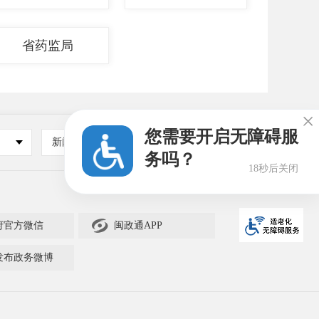
省药监局

您需要开启无障碍服
新闻媒体
其他
务吗？
17秒后关闭

府官方微信
闽政通APP
发布政务微博