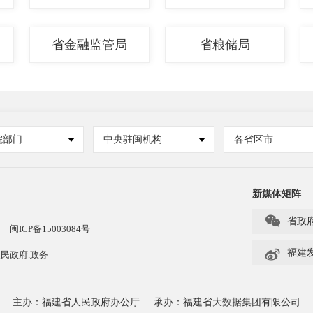
省金融监管局
省粮储局
院部门
中央驻闽机构
各省区市
新媒体矩阵

省政
闽ICP备15003084号

福建
民政府.政务
主办：福建省人民政府办公厅
承办：福建省大数据集团有限公司