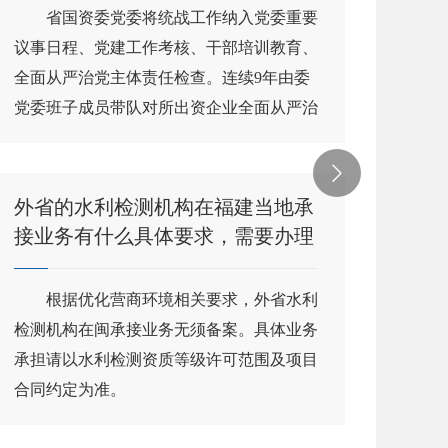
省国资委党委将统战工作纳入党委重要
网友
议事日程、党建工作考核、干部培训教育、
资金
全面从严治党主体责任检查。连续9年由委
答：
党委班子成员带队对所出资企业全面从严治
司资
党主...
无争议

外省的水利检测机构在福建当地承
老旧
接业务有什么具体要求，需要办理
提升
什么资质或备案手续？
根据优化营商环境相关要求，外省水利
根据
检测机构在闽承接业务无须备案。具体业务
定》（
承担请以水利检测资质等级许可范围及项目
政府
合同约定为准。
制，
照《福