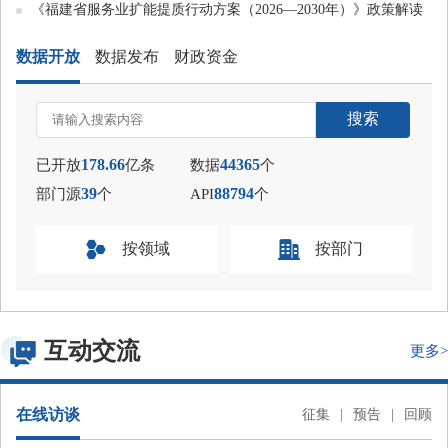
《福建省服务业扩能提质行动方案（2026—2030年）》政策解读
数据开放
数据发布
财政资金
搜索
已开放
178.66
亿条
数据
44365
个
部门源
39
个
API
88794
个
图


按领域
按部门
互动交流
更多>
在线访谈
征集
|
预告
|
回顾