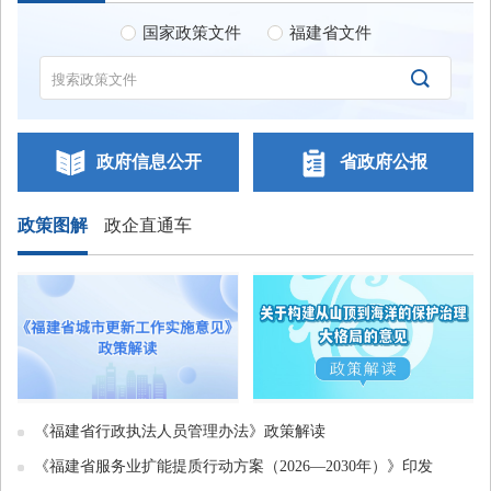
地转用的批复
07-29
国家政策文件
福建省文件
福建省人民政府办公厅关于印发《福建省“十五五”残疾人保障和

发展规划》的通知
07-27
| 解读
福建省人民政府关于印发《福建省“十五五”自然资源保护利用规
政府信息公开
省政府公报
划》的通知
07-14
| 解读
福建省人民政府关于印发《福建省“十五五”城市更新规划》的通
政策图解
政企直通车
知
07-14
| 解读
| 报道
福建省人民政府关于宁德市2025年度第七批次农用地转用和土地
征收的批复
07-13
福建省人民政府关于刘珠雄免职的通知
07-03
《福建省行政执法人员管理办法》政策解读
《福建省服务业扩能提质行动方案（2026—2030年）》印发