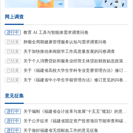
网上调查
进行中
教育 AI 工具与智能体需求调查问卷
已结束
肿瘤全周期健康管理服务认知与需求调查问卷
已结束
关于加快推动来闽留学工作高质量发展的问卷调查
已结束
关于个人消费贷款和服务业经营主体贷款财政贴息政策的网上调查
已结束
关于《福建省高校大学生学科专业竞赛管理办法》修订意见的问卷调查
已结束
关于《福建省中小学生学籍管理办法》修订意见的问卷调查
已结束
关于开展筑牢校园健康防线的网上调查
意见征集
已结束
福建省工业和信息化厅关于适老化产品需求与使用情况的调查问卷
已结束
集思广益 省数据管理局@您为福建省“十五五”数字福建规划建言献策
进行中
关于编制《福建省会计改革与发展“十五五”规划》的意见征集
已结束
关于如何用好财政政策带动消费的网上调查
进行中
关于公开征求《福建省固定资产投资项目节能审查和碳排放评价实施办法》（征求意见稿）意见建议的公告​
进行中
关于做好福建省无偿献血工作的意见征集