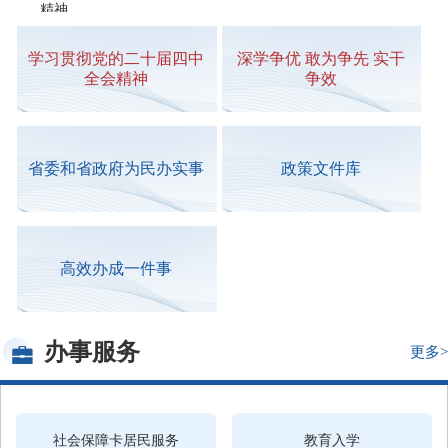
精神
聚势谋远，促进各领域全面创新——学习贯彻省委十一届十次
学习贯彻
党的二十届四中
深学争优 敢为争先 实干
全会精神系列谈之二
全会精神
争效
8月，哪些极端天气需重点关注
我省首批智能仿生假肢在榕装配
省委和省政府为民办实事
政策文件库
福建：种下的不仅是树，更是扎根本土的气韵
花窗外，铁轨山河缓缓来
“泉州人才活动周”开幕
纪录电影《八卦楼》首映
高效办成一件事
480米的民生答卷
南安客货邮班车将高考录取通知书直送乡村学子家门
办事服务
更多>
社会保障卡居民服务
教育入学