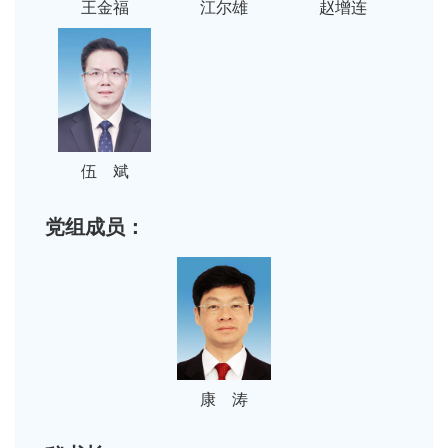
王金福
江尔雄
赵增连
伍 斌
党组成员：
康 涛