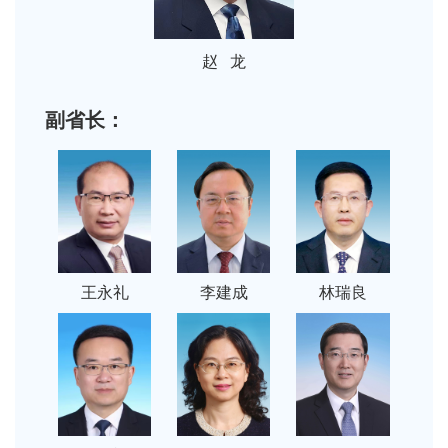
赵 龙
副省长：
王永礼
李建成
林瑞良