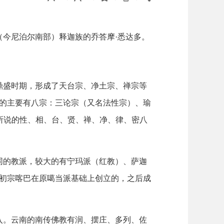
（今尼泊尔南部）释迦族的乔答摩·悉达多。
鼎盛时期，形成了天台宗、净土宗、禅宗等
的主要有八宗：三论宗（又名法性宗）、瑜
所说的性、相、台、贤、禅、净、律、密八
同的教派，较大的有宁玛派（红教）、萨迦
初宗喀巴在原噶当派基础上创立的，之后成
入。云南的南传佛教有润、摆庄、多列、佐