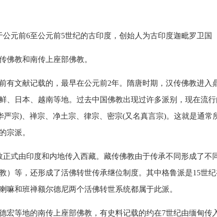
于公元前
6
至公元前
5
世纪的古印度，创始人为古印度迦毗罗卫国
传佛教和南传上座部佛教。
前有文献记载的，最早在公元前
2
年。隋唐时期，汉传佛教进入
鲜、日本、越南等地。过去中国佛教出现过许多派别，现在流行
华严宗
)
、禅宗、净土宗、律宗、密宗
(
又名真言宗
)
。这就是通常
的宗派。
教正式由印度和内地传入西藏。藏传佛教由于传承不同形成了不
教）等，还形成了活佛转世传承继位制度。其中格鲁派是
15
世纪
喇嘛和班禅额尔德尼两个活佛转世系统都属于此派。
宏等地的南传上座部佛教，有史料记载的约在
7
世纪由缅甸传