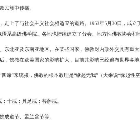
数民族中传播。
走上了与社会主义社会相适应的道路。
1953
年
5
月
30
日，成立
藏语系高级佛学院。各地也陆续建立了分会、地方性佛教协会和
东北亚及东南亚地区。在某些国家，佛教对内政外交具有重大
后，佛教在欧美国家的影响扩大，目前其影响已经遍布世界各地
谛”来统摄，佛教的根本教理是“缘起无我”（大乘说“缘起性空
戒；十戒；具足戒；菩萨戒。
佛成道节、盂兰盆节等。