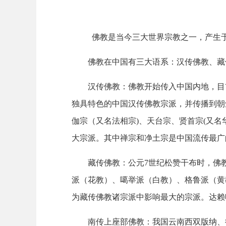
佛教是当今三大世界宗教之一，产生
佛教在中国有三大语系：汉传佛教、藏
汉传佛教：佛教开始传入中国内地，目
独具特色的中国汉传佛教宗派，并传播到朝
伽宗（又名法相宗
)
、天台宗、贤首宗
(
又名
大宗派。其中禅宗和净土宗是中国流传最广
藏传佛教：公元
7
世纪松赞干布时，佛
派（花教）、噶举派（白教）、格鲁派（黄
为藏传佛教诸宗派中影响最大的宗派。达赖
南传上座部佛教：我国云南西双版纳、德