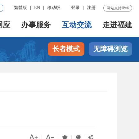
繁體版
|
EN
|
移动版
登录
|
注册
网站支持IPv6
回应
办事服务
互动交流
走进福建
长者模式
无障碍浏览




|
|
|
|
