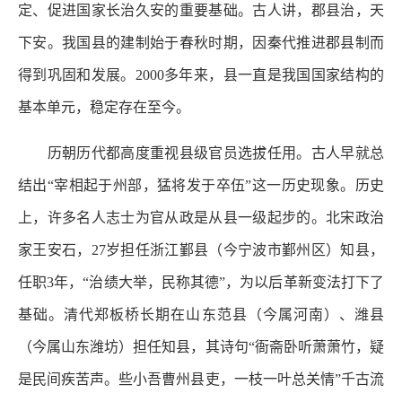
定、促进国家长治久安的重要基础。古人讲，郡县治，天
下安。我国县的建制始于春秋时期，因秦代推进郡县制而
得到巩固和发展。2000多年来，县一直是我国国家结构的
基本单元，稳定存在至今。
历朝历代都高度重视县级官员选拔任用。古人早就总
结出“宰相起于州部，猛将发于卒伍”这一历史现象。历史
上，许多名人志士为官从政是从县一级起步的。北宋政治
家王安石，27岁担任浙江鄞县（今宁波市鄞州区）知县，
任职3年，“治绩大举，民称其德”，为以后革新变法打下了
基础。清代郑板桥长期在山东范县（今属河南）、潍县
（今属山东潍坊）担任知县，其诗句“衙斋卧听萧萧竹，疑
是民间疾苦声。些小吾曹州县吏，一枝一叶总关情”千古流