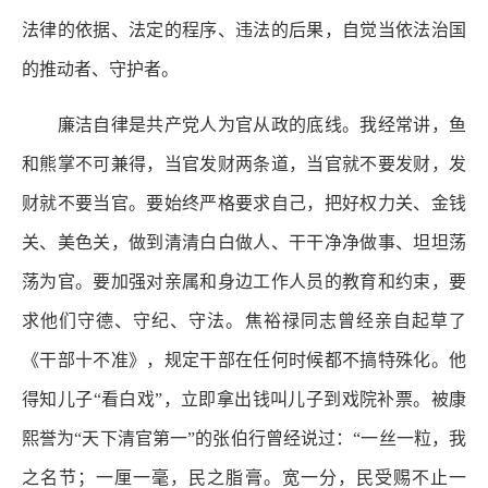
法律的依据、法定的程序、违法的后果，自觉当依法治国
的推动者、守护者。
廉洁自律是共产党人为官从政的底线。我经常讲，鱼
和熊掌不可兼得，当官发财两条道，当官就不要发财，发
财就不要当官。要始终严格要求自己，把好权力关、金钱
关、美色关，做到清清白白做人、干干净净做事、坦坦荡
荡为官。要加强对亲属和身边工作人员的教育和约束，要
求他们守德、守纪、守法。焦裕禄同志曾经亲自起草了
《干部十不准》，规定干部在任何时候都不搞特殊化。他
得知儿子“看白戏”，立即拿出钱叫儿子到戏院补票。被康
熙誉为“天下清官第一”的张伯行曾经说过：“一丝一粒，我
之名节；一厘一毫，民之脂膏。宽一分，民受赐不止一