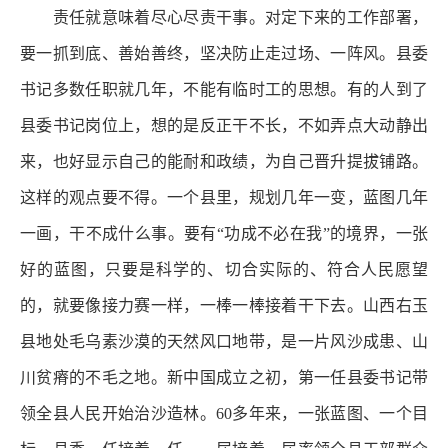
责任就意味着尽心尽责干事。对定下来的工作部署，
要一抓到底、善始善终，坚决防止走过场、一阵风。县委
书记多数任职就几年，不能有临时工的思想。有的人到了
县委书记岗位上，想的是反正干不长，不如弄点大动静出
来，也好显示自己的能耐和政绩，为自己晋升提拔铺路。
这样的观点要不得。一个县里，规划几年一变，蓝图几年
一画，干不成什么事。要有“功成不必在我”的境界，一张
好的蓝图，只要是科学的、切合实际的、符合人民愿望
的，就要像接力赛一样，一棒一棒接着干下去。山西右玉
县地处毛乌素沙漠的天然风口地带，是一片风沙成患、山
川贫瘠的不毛之地。新中国成立之初，第一任县委书记带
领全县人民开始治沙造林。60多年来，一张蓝图、一个目