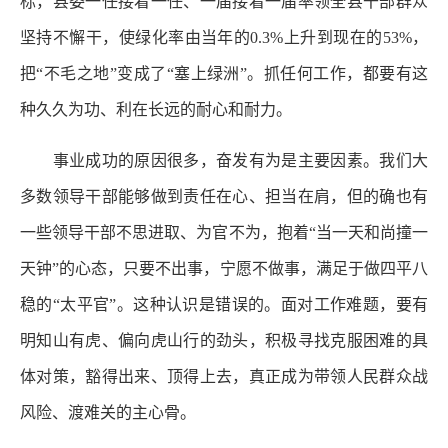
标，县委一任接着一任、一届接着一届率领全县干部群众
坚持不懈干，使绿化率由当年的0.3%上升到现在的53%，
把“不毛之地”变成了“塞上绿洲”。抓任何工作，都要有这
种久久为功、利在长远的耐心和耐力。
事业成功的原因很多，奋发有为是主要因素。我们大
多数领导干部能够做到责任在心、担当在肩，但的确也有
一些领导干部不思进取、为官不为，抱着“当一天和尚撞一
天钟”的心态，只要不出事，宁愿不做事，满足于做四平八
稳的“太平官”。这种认识是错误的。面对工作难题，要有
明知山有虎、偏向虎山行的劲头，积极寻找克服困难的具
体对策，豁得出来、顶得上去，真正成为带领人民群众战
风险、渡难关的主心骨。