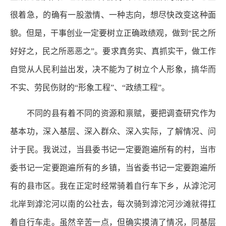
很着急，的确有一股激情、一种志向，想尽快改变这种面
貌。但是，干事创业一定要树立正确政绩观，做到“民之所
好好之，民之所恶恶之”。要求真务实、真抓实干，做工作
自觉从人民利益出发，决不能为了树立个人形象，搞华而
不实、劳民伤财的“形象工程”、“政绩工程”。
不同的县有着不同的资源和禀赋，要把调查研究作为
基本功，深入基层、深入群众、深入实际，了解情况、问
计于民。我说过，当县委书记一定要跑遍所有的村，当市
委书记一定要跑遍所有的乡镇，当省委书记一定要跑遍所
有的县市区。我在正定时经常骑着自行车下乡，从滹沱河
北岸到滹沱河以南的公社去，每次骑到滹沱河沙滩就得扛
着自行车走。虽然辛苦一点，但确实摸清了情况，同基层