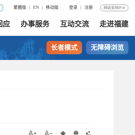
繁體版
|
EN
|
移动版
登录
|
注册
网站支持IPv6
回应
办事服务
互动交流
走进福建
长者模式
无障碍浏览




|
|
|
|
