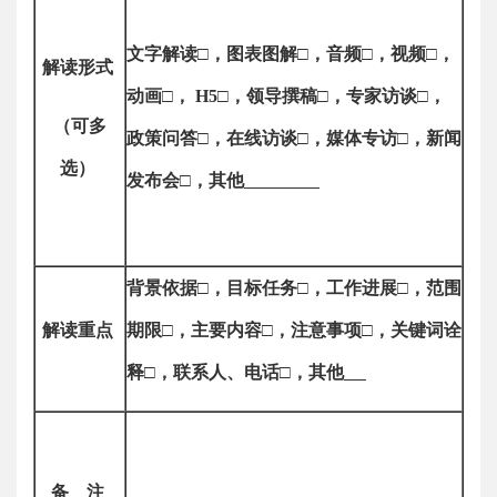
文字解读
□
，
图表图解
□
，音频
□
，视频
□
，
解读形式
动画
□，
H5
□
，领导撰稿
□
，专家访谈
□
，
（可多
政策问答
□
，在线访谈
□
，媒体专访
□
，新闻
选）
发布会
□
，其他
背景依据
□
，目标任务
□
，工作进展
□
，范围
解读重点
期限
□
，主要内容
□
，注意事项
□
，关键词诠
释
□
，联系人、电话
□
，其他
备
注