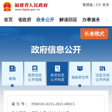
繁體版
|
EN
登录
首页
省政府
政务公开
解读回应
办事服务
互
长者模式




政府信息
政府信息
法定主动
省政府文件
政策
公开指南
公开制度
公开内容


索 引 号：
FJ00101-0215-2021-00015