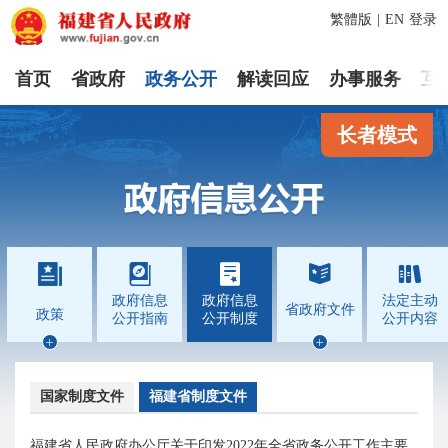
繁體版
|
EN
登录
首页
省政府
政务公开
解读回应
办事服务
互
长者模式




政府信息
政府信息
法定主动
省政府文件
政策
公开指南
公开制度
公开内容


国家制度文件
福建省制度文件
福建省人民政府办公厅关于印发2022年全省政务公开工作主要