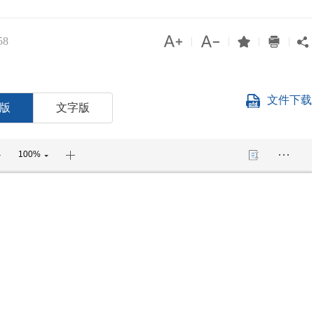




58
|
|
|
|

文件下载
版
文字版