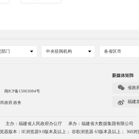
院部门
中央驻闽机构
各省区市
新媒体矩阵

省政
闽ICP备15003084号

福建
民政府.政务
主办：福建省人民政府办公厅
承办：福建省大数据集团有限公司
本：IE浏览器9.0版本及以上； 谷歌浏览器 63版本及以上； 360浏览