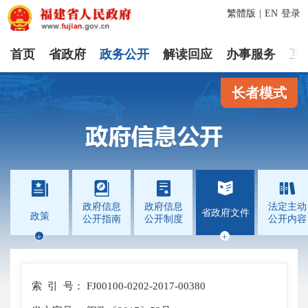
繁體版
|
EN
登录
首页
省政府
政务公开
解读回应
办事服务
互
长者模式




政府信息
政府信息
法定主动
省政府文件
政策
公开指南
公开制度
公开内容


索 引 号：
FJ00100-0202-2017-00380