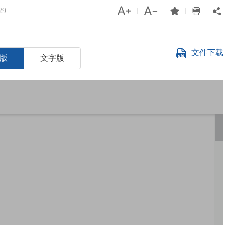




29
|
|
|
|

文件下载
版
文字版