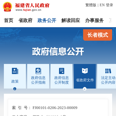
繁體版
|
EN
登录
首页
省政府
政务公开
解读回应
办事服务
互
长者模式




政府信息
政府信息
法定主动
省政府文件
政策
公开指南
公开制度
公开内容


索 引 号：
FJ00101-0206-2023-00009