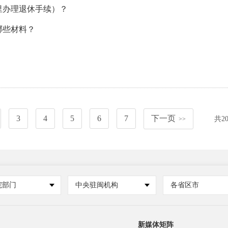
里办理退休手续）？
哪些材料？
3
4
5
6
7
下一页
共
2
>>
院部门
中央驻闽机构
各省区市
新媒体矩阵