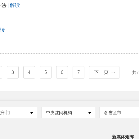
| 解读
办法
解读
3
4
5
6
7
下一页
共
7
>>
院部门
中央驻闽机构
各省区市
新媒体矩阵