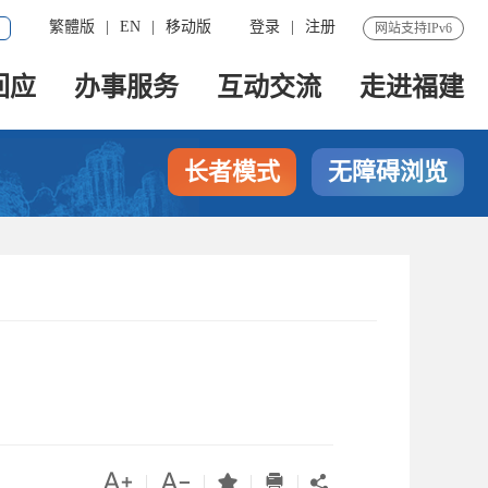
繁體版
|
EN
|
移动版
登录
|
注册
网站支持IPv6
回应
办事服务
互动交流
走进福建
长者模式
无障碍浏览




|
|
|
|
