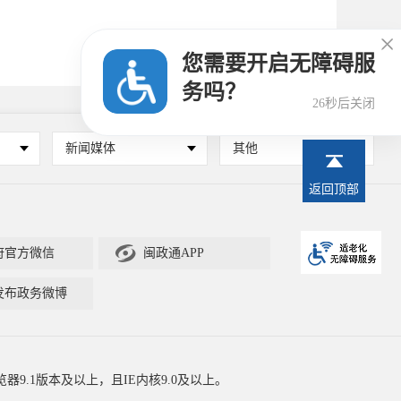

您需要开启无障碍服
务吗？
25秒后关闭
新闻媒体
其他
返回顶部

府官方微信
闽政通APP
发布政务微博
器9.1版本及以上，且IE内核9.0及以上。