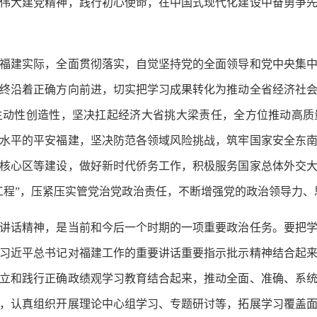
伟大建党精神，践行初心使命，在中国式现代化建设中奋勇争
建实际，全面贯彻落实，自觉坚持党的全面领导和党中央集中
终沿着正确方向前进，切实把学习成果转化为推动全省经济社
主动性创造性，坚决扛起经济大省挑大梁责任，全方位推动高质
水平的平安福建，坚决防范各领域风险挑战，筑牢国家安全东
路核心区等建设，做好新时代侨务工作，积极服务国家总体外交
工程”，压紧压实管党治党政治责任，不断增强党的政治领导力
话精神，是当前和今后一个时期的一项重要政治任务。要把学
习近平总书记对福建工作的重要讲话重要指示批示精神结合起
立和践行正确政绩观学习教育结合起来，推动全面、准确、系
，认真组织开展理论中心组学习、专题研讨等，拓展学习覆盖