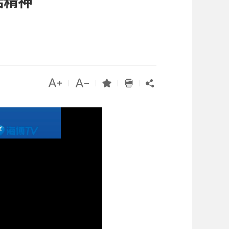
话精神




|
|
|
|
