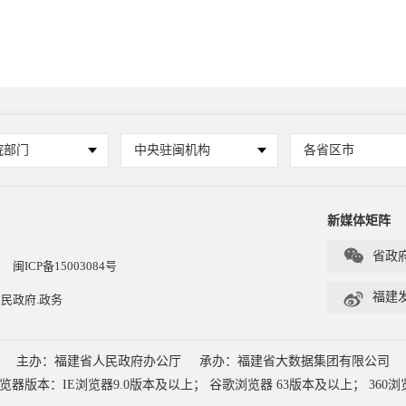
院部门
中央驻闽机构
各省区市
新媒体矩阵

省政
闽ICP备15003084号

福建
民政府.政务
主办：福建省人民政府办公厅
承办：福建省大数据集团有限公司
本：IE浏览器9.0版本及以上； 谷歌浏览器 63版本及以上； 360浏览