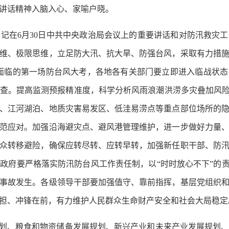
讲话精神入脑入心、家喻户晓。
在6月30日中共中央政治局会议上的重要讲话和对防汛救灾工
维、极限思维，立足防大汛、抗大旱、防强台风，采取有力措
省面临的第一场防台风大考，各地各有关部门要立即进入临战状
查。提高监测预报精准度，科学分析风雨浪潮洪涝多灾叠加风险
、江河湖泊、地质灾害易发区、低洼易涝点等重点部位场所的
范应对。加强沿海避灾点、避风港管理维护，进一步做好力量
众转移避险，确保应转尽转、应转早转，加强新任职干部、防
政府要严格落实防汛防台风工作责任制，以“时时放心不下”的责
事故发生。各级领导干部要加强值守、靠前指挥，基层党组织
担、冲锋在前，有力维护人民群众生命财产安全和社会大局稳定
划、粮食和物资储备发展规划、新兴产业和未来产业发展规划、