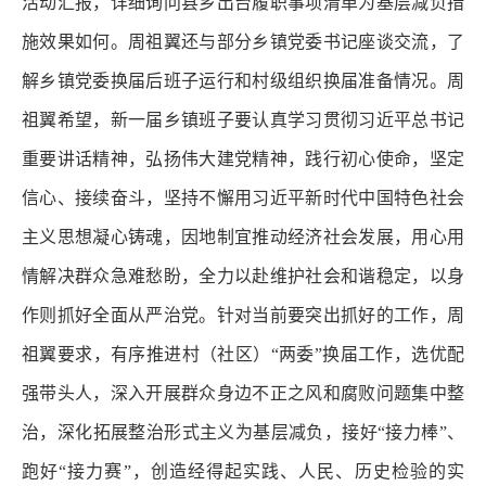
活动汇报，详细询问县乡出台履职事项清单为基层减负措
施效果如何。周祖翼还与部分乡镇党委书记座谈交流，了
解乡镇党委换届后班子运行和村级组织换届准备情况。周
祖翼希望，新一届乡镇班子要认真学习贯彻习近平总书记
重要讲话精神，弘扬伟大建党精神，践行初心使命，坚定
信心、接续奋斗，坚持不懈用习近平新时代中国特色社会
主义思想凝心铸魂，因地制宜推动经济社会发展，用心用
情解决群众急难愁盼，全力以赴维护社会和谐稳定，以身
作则抓好全面从严治党。针对当前要突出抓好的工作，周
祖翼要求，有序推进村（社区）“两委”换届工作，选优配
强带头人，深入开展群众身边不正之风和腐败问题集中整
治，深化拓展整治形式主义为基层减负，接好“接力棒”、
跑好“接力赛”，创造经得起实践、人民、历史检验的实