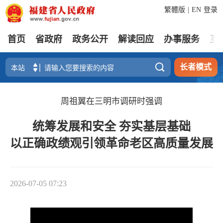
繁體版
|
EN
登录
首页
省政府
政务公开
解读回应
办事服务
互

长者模式
周祖翼在三明市调研时强调
统筹发展和安全 夯实基层基础
以正确政绩观引领革命老区高质量发展
2026-07-05 07:23