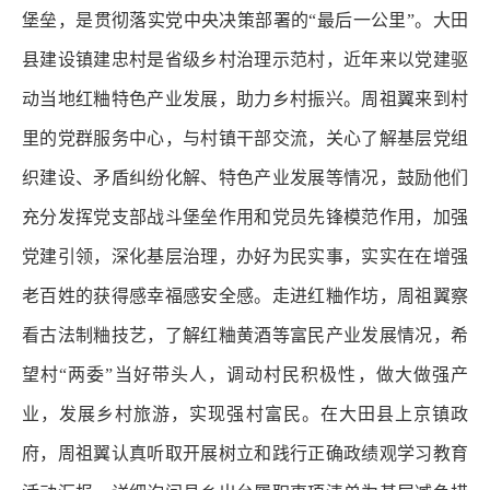
堡垒，是贯彻落实党中央决策部署的“最后一公里”。大田
县建设镇建忠村是省级乡村治理示范村，近年来以党建驱
动当地红粬特色产业发展，助力乡村振兴。周祖翼来到村
里的党群服务中心，与村镇干部交流，关心了解基层党组
织建设、矛盾纠纷化解、特色产业发展等情况，鼓励他们
充分发挥党支部战斗堡垒作用和党员先锋模范作用，加强
党建引领，深化基层治理，办好为民实事，实实在在增强
老百姓的获得感幸福感安全感。走进红粬作坊，周祖翼察
看古法制粬技艺，了解红粬黄酒等富民产业发展情况，希
望村“两委”当好带头人，调动村民积极性，做大做强产
业，发展乡村旅游，实现强村富民。在大田县上京镇政
府，周祖翼认真听取开展树立和践行正确政绩观学习教育