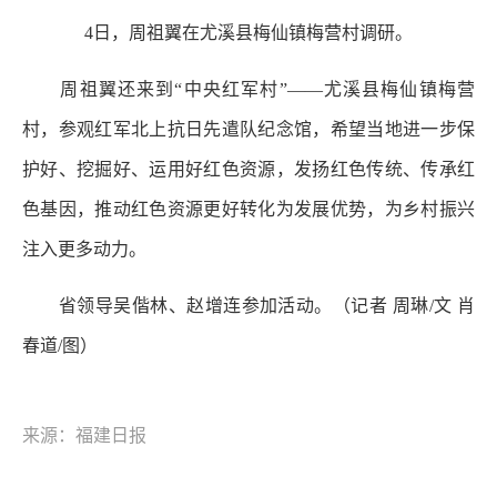
4日，周祖翼在尤溪县梅仙镇梅营村调研。
周祖翼还来到“中央红军村”——尤溪县梅仙镇梅营
村，参观红军北上抗日先遣队纪念馆，希望当地进一步保
护好、挖掘好、运用好红色资源，发扬红色传统、传承红
色基因，推动红色资源更好转化为发展优势，为乡村振兴
注入更多动力。
省领导吴偕林、赵增连参加活动。（记者 周琳/文 肖
春道/图）
来源：福建日报