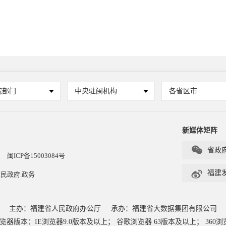
院部门
中央驻闽机构
各省区市
新媒体矩阵

省政
闽ICP备15003084号

福建
民政府.政务
主办：福建省人民政府办公厅
承办：福建省大数据集团有限公司
本：IE浏览器9.0版本及以上； 谷歌浏览器 63版本及以上； 360浏览