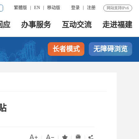
繁體版
|
EN
|
移动版
登录
|
注册
网站支持IPv6
回应
办事服务
互动交流
走进福建
长者模式
无障碍浏览
贴




|
|
|
|
