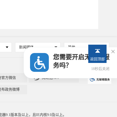
新闻媒体
其他

您需要开启无障碍服
返回顶部
务吗？
18秒后关闭

府官方微信
闽政通APP
发布政务微博
器9.1版本及以上，且IE内核9.0及以上。