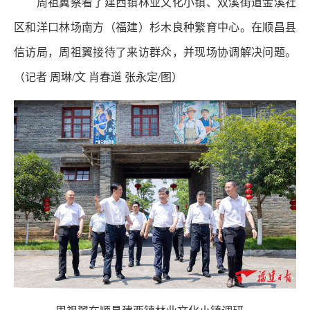
周祖翼察看了建西镇林业文化小镇、双溪街道金溪社
区和洋口林场南方（福建）杉木良种繁育中心。在顺昌县
信访局，周祖翼接待了来访群众，并现场协调解决问题。
（记者 周琳/文 肖春道 张永定/图）