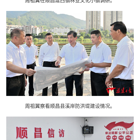
周祖翼在顺昌建西镇林业文化小镇调研。
周祖翼察看顺昌县溪岸防洪堤建设情况。