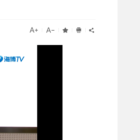




|
|
|
|
