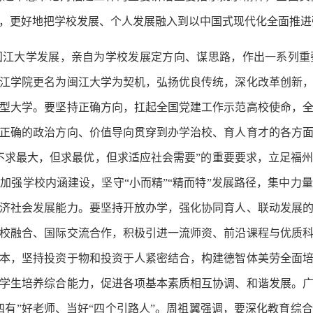
，更好地把学校发展、个人发展融入到以中国式现代化全面推进
大学发展，亲自为学校发展定方向、谋思路，作出一系列重
江学院更名为闽江大学为契机，弘扬优良传统，深化改革创新
型大学。要坚持正确方向，扛起全国党建工作示范高校使命，
正确的政治方向、价值导向贯穿到办学治校、育人育才的各方
不求最大，但求最优，但求适应社会需要”的重要要求，立足福
加强学校内涵建设，坚守“小而精”“精而特”发展路径，集中力
济社会发展能力。要坚持开放办学，强化协同育人、联动发展
校融合、国际交流合作，积极引进一流师资、前沿课程与优质
本，坚持投资于物和投资于人紧密结合，构建德智体美劳全面
学生培养综合能力，促进各项基本素质相互协调、和谐发展。
四有”好老师、当好“四个引路人”。周祖翼强调，要深化教育综