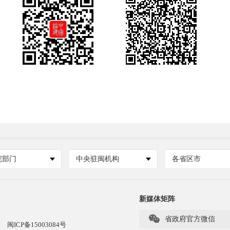
院部门
中央驻闽机构
各省区市
新媒体矩阵

省政府官方微信
闽ICP备15003084号