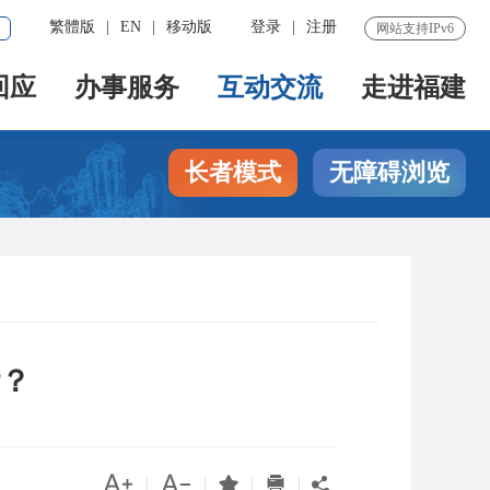
繁體版
|
EN
|
移动版
登录
|
注册
网站支持IPv6
回应
办事服务
互动交流
走进福建
长者模式
无障碍浏览
？




|
|
|
|
