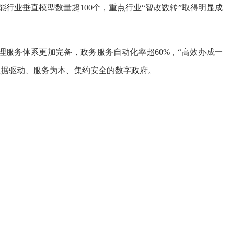
行业垂直模型数量超100个，重点行业“智改数转”取得明显成
服务体系更加完备，政务服务自动化率超60%，“高效办成一
数据驱动、服务为本、集约安全的数字政府。
设综合试点任务全面完成，加快形成一体统筹、改革引领、
领先，数智技术广泛、深度赋能千行百业，为中国式现代化建
驱动，锻造数字福建新引擎