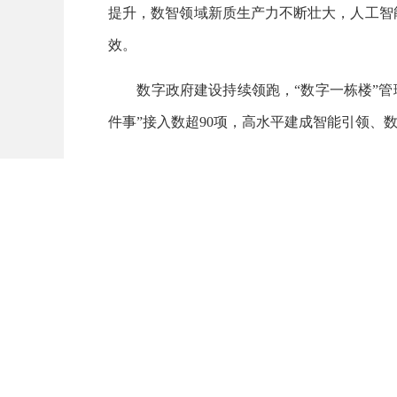
提升，数智领域新质生产力不断壮大，人工智能
效。
数字政府建设持续领跑，“数字一栋楼”管理
件事”接入数超90项，高水平建成智能引领、
数字福建品牌影响力持续扩大，数字中国建
多元参与、全面赋能的发展格局。
到2035年，全省数智化发展水平保持国内
设提供有力支撑。
二、强化数据要素与人工智能双轮
（一）全面构建数据要素支撑体系