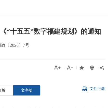
《“十五五”数字福建规划》的通知
闽政〔2026〕7号




|
|
|
|

文件下载
真版
文字版