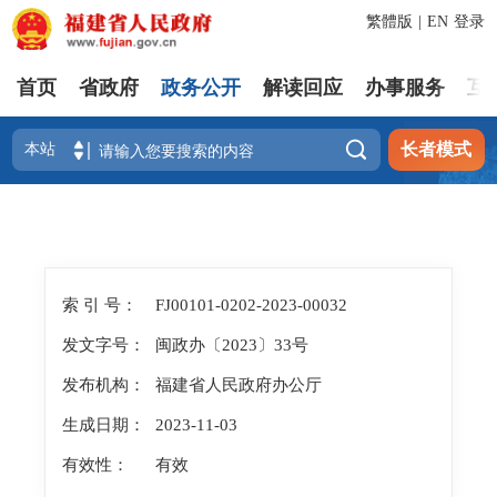
繁體版
|
EN
登录
首页
省政府
政务公开
解读回应
办事服务
互

长者模式
索 引 号：
FJ00101-0202-2023-00032
发文字号：
闽政办〔2023〕33号
发布机构：
福建省人民政府办公厅
生成日期：
2023-11-03
有效性：
有效