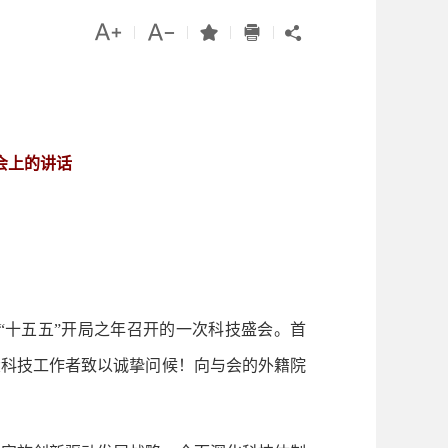




|
|
|
|

会上的讲话
十五五”开局之年召开的一次科技盛会。首
大科技工作者致以诚挚问候！向与会的外籍院