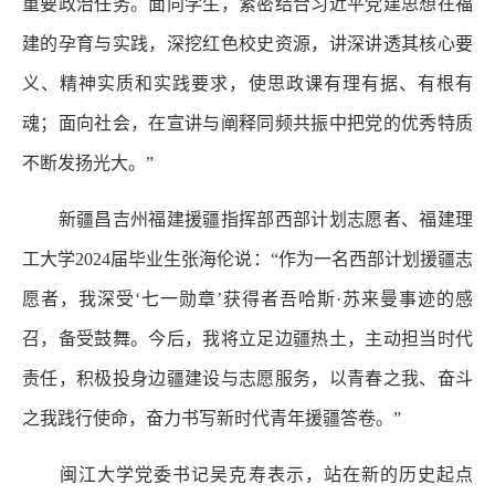
重要政治任务。面向学生，紧密结合习近平党建思想在福
建的孕育与实践，深挖红色校史资源，讲深讲透其核心要
义、精神实质和实践要求，使思政课有理有据、有根有
魂；面向社会，在宣讲与阐释同频共振中把党的优秀特质
不断发扬光大。”
新疆昌吉州福建援疆指挥部西部计划志愿者、福建理
工大学2024届毕业生张海伦说：“作为一名西部计划援疆志
愿者，我深受‘七一勋章’获得者吾哈斯·苏来曼事迹的感
召，备受鼓舞。今后，我将立足边疆热土，主动担当时代
责任，积极投身边疆建设与志愿服务，以青春之我、奋斗
之我践行使命，奋力书写新时代青年援疆答卷。”
闽江大学党委书记吴克寿表示，站在新的历史起点