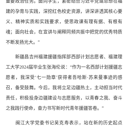
重要政治任务。面向学生，紧密结合习近平党建思想在福
建的孕育与实践，深挖红色校史资源，讲深讲透其核心要
义、精神实质和实践要求，使思政课有理有据、有根有
魂；面向社会，在宣讲与阐释同频共振中把党的优秀特质
不断发扬光大。”
新疆昌吉州福建援疆指挥部西部计划志愿者、福建理
工大学2024届毕业生张海伦说：“作为一名西部计划援疆志
愿者，我深受‘七一勋章’获得者吾哈斯·苏来曼事迹的感
召，备受鼓舞。今后，我将立足边疆热土，主动担当时代
责任，积极投身边疆建设与志愿服务，以青春之我、奋斗
之我践行使命，奋力书写新时代青年援疆答卷。”
闽江大学党委书记吴克寿表示，站在新的历史起点