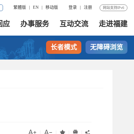
繁體版
|
EN
|
移动版
登录
|
注册
网站支持IPv6
回应
办事服务
互动交流
走进福建
长者模式
无障碍浏览




|
|
|
|
