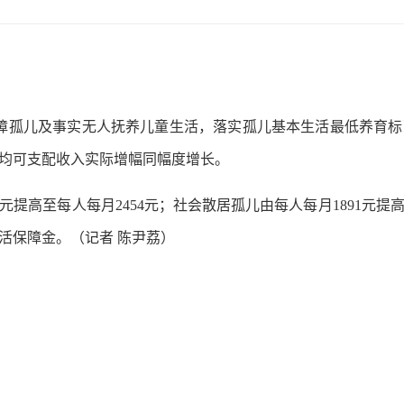
孤儿及事实无人抚养儿童生活，落实孤儿基本生活最低养育标准
人均可支配收入实际增幅同幅度增长。
提高至每人每月2454元；社会散居孤儿由每人每月1891元提高
活保障金。（记者 陈尹荔）