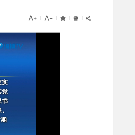




|
|
|
|
