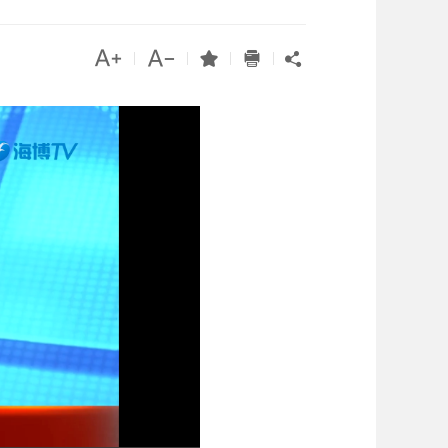




|
|
|
|
