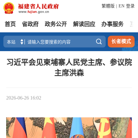
繁體版
|
EN
登录
首页
省政府
政务公开
解读回应
办事服务
互

长者模式
习近平会见柬埔寨人民党主席、参议院
主席洪森
2026-06-26 16:02