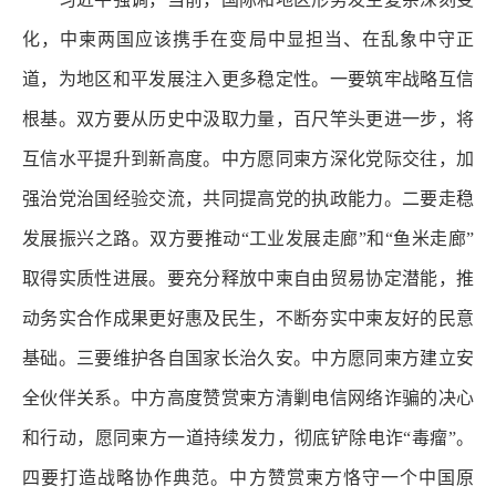
化，中柬两国应该携手在变局中显担当、在乱象中守正
道，为地区和平发展注入更多稳定性。一要筑牢战略互信
根基。双方要从历史中汲取力量，百尺竿头更进一步，将
互信水平提升到新高度。中方愿同柬方深化党际交往，加
强治党治国经验交流，共同提高党的执政能力。二要走稳
发展振兴之路。双方要推动“工业发展走廊”和“鱼米走廊”
取得实质性进展。要充分释放中柬自由贸易协定潜能，推
动务实合作成果更好惠及民生，不断夯实中柬友好的民意
基础。三要维护各自国家长治久安。中方愿同柬方建立安
全伙伴关系。中方高度赞赏柬方清剿电信网络诈骗的决心
和行动，愿同柬方一道持续发力，彻底铲除电诈“毒瘤”。
四要打造战略协作典范。中方赞赏柬方恪守一个中国原