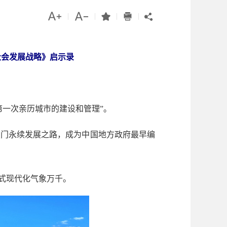




|
|
|
|

社会发展战略》启示录
一次亲历城市的建设和管理”。
厦门永续发展之路，成为中国地方政府最早编
式现代化气象万千。