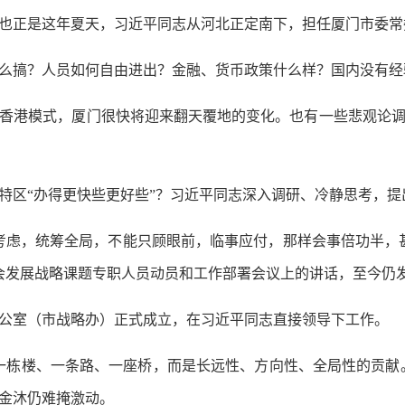
正是这年夏天，习近平同志从河北正定南下，担任厦门市委常
搞？人员如何自由进出？金融、货币政策什么样？国内没有经
港模式，厦门很快将迎来翻天覆地的变化。也有一些悲观论调
区“办得更快些更好些”？习近平同志深入调研、冷静思考，提
虑，统筹全局，不能只顾眼前，临事应付，那样会事倍功半，甚
济社会发展战略课题专职人员动员和工作部署会议上的讲话，至今仍
室（市战略办）正式成立，在习近平同志直接领导下工作。
楼、一条路、一座桥，而是长远性、方向性、全局性的贡献。
郑金沐仍难掩激动。