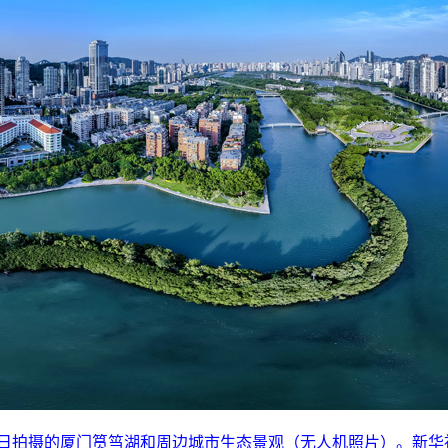
月3日拍摄的厦门筼筜湖和周边城市生态景观（无人机照片）。新华