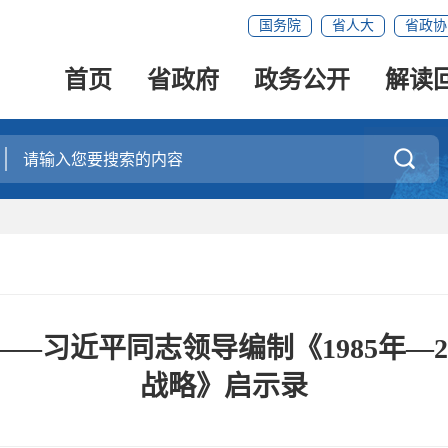
国务院
省人大
省政协
首页
省政府
政务公开
解读

—习近平同志领导编制《1985年—2
战略》启示录