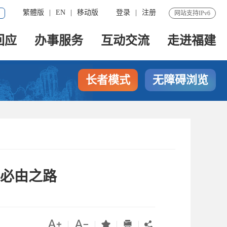
繁體版
|
EN
|
移动版
登录
|
注册
网站支持IPv6
回应
办事服务
互动交流
走进福建
长者模式
无障碍浏览
必由之路




|
|
|
|
