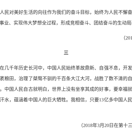
民对美好生活的向往作为我们的奋斗目标，始终为人民不懈奋
事业、实现伟大梦想全过程，形成竞相奋斗、团结奋斗的生动局
（2
三
几千年历史长河中，中国人民始终革故鼎新、自强不息，开发
袤粮田，治理了桀骜不驯的千百条大江大河，战胜了数不清的
。中国人民自古就明白，世界上没有坐享其成的好事，要幸福
汗水，蕴涵着中国人的巨大牺牲。我相信，只要13亿多中国人
（2018年3月20日在