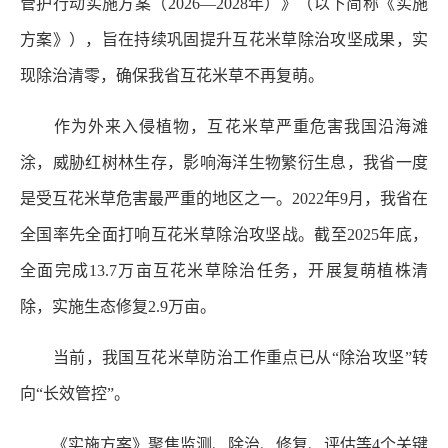
管护行动实施方案（2026—2028年）》（以下简称《实施
方案》），旨在持续巩固提升互花米草除治攻坚成果，实
现除治清零，确保我省互花米草不再复萌。
作为外来入侵植物，互花米草严重危害我国沿海滩
涂，威胁红树林生存，影响海洋生物繁衍生息，我省一度
是受互花米草危害最严重的地区之一。2022年9月，我省在
全国率先全面打响互花米草除治攻坚战。截至2025年底，
全面完成13.7万亩互花米草除治任务，开展复萌植株清
除，实施生态修复2.9万亩。
当前，我国互花米草防治工作重点已从“除治攻坚”转
向“长效管控”。
《实施方案》聚焦监测、除治、修复、评估等4个关键