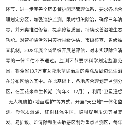
环节，进一步完善全链条管护闭环管理体系，要求各地合
理划定分区，加强巡护监测，限时组织除治，确保三年清
零，并分类推进修复，提高修复质量，持续改善湿地生态
功能。对管护除治效果实行县级评估、市级核查、省级抽
查机制，2028年底全省组织开展总评估，对未实现除治清
零的一律评估不予通过。监测环节要求科学划定监测范
围，将全省13.7万亩互花米草除治后的滩涂及周边适生潜
在分布区纳入其中。在此基础上，各地应合理划定监测分
区，在互花米草生长期（每年3—12月），利用“卫星遥感
+无人机航拍+地面巡护”等方式，开展“天空地”一体化监
测。淤泥质滩涂、红树林混生区、塘坝堤坝周边等易复
发、易扩散、难清除和生态敏感区划为重点监测区，每年