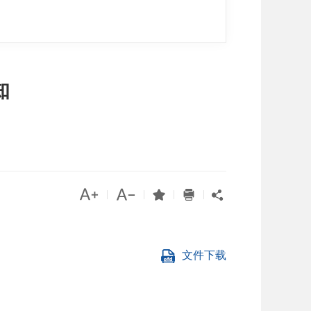
知




|
|
|
|

文件下载