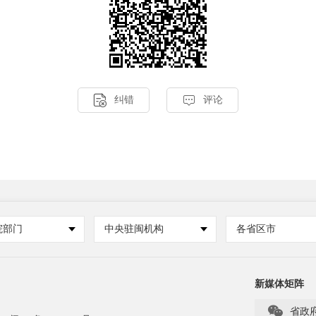


纠错
评论
院部门
中央驻闽机构
各省区市
新媒体矩阵

省政