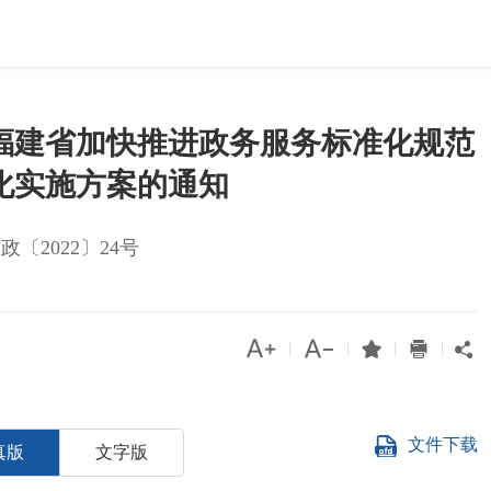
福建省加快推进政务服务标准化规范
化实施方案的通知
政〔2022〕24号




|
|
|
|

文件下载
真版
文字版