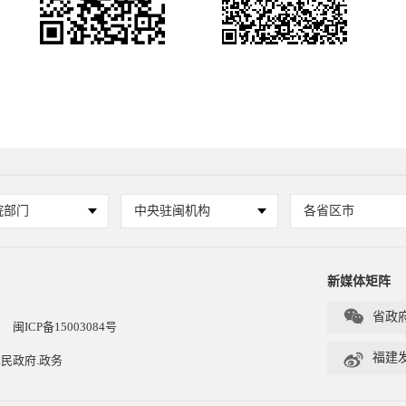
院部门
中央驻闽机构
各省区市
新媒体矩阵

省政
闽ICP备15003084号

福建
民政府.政务