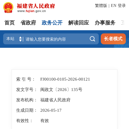
繁體版
|
EN
登录
首页
省政府
政务公开
解读回应
办事服务
互

长者模式
索 引 号：
FJ00100-0105-2026-00121
发文字号：
闽政文〔2026〕135号
发布机构：
福建省人民政府
生成日期：
2026-05-17
有效性：
有效