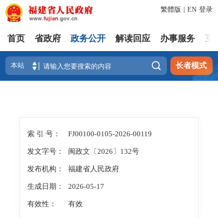
繁體版
|
EN
登录
首页
省政府
政务公开
解读回应
办事服务
互

长者模式
索 引 号：
FJ00100-0105-2026-00119
发文字号：
闽政文〔2026〕132号
发布机构：
福建省人民政府
生成日期：
2026-05-17
有效性：
有效