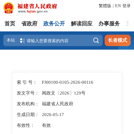
繁體版
|
EN
登录
首页
省政府
政务公开
解读回应
办事服务
互

长者模式
索 引 号：
FJ00100-0105-2026-00116
发文字号：
闽政文〔2026〕129号
发布机构：
福建省人民政府
生成日期：
2026-05-17
有效性：
有效