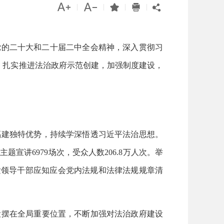




|
|
|
|

党的二十大和二十届二中全会精神，深入贯彻习
动，扎实推进法治政府示范创建，加强制度建设，
福建独特优势，持续学深悟透习近平法治思想。
讲6979场次，受众人数206.8万人次。举
发领导干部应知应会党内法规和法律法规规章清
设摆在全局重要位置，不断加强对法治政府建设