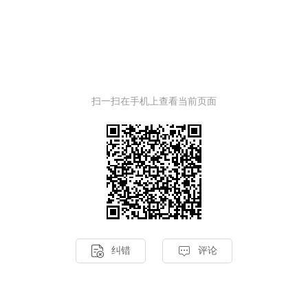
。
扫一扫在手机上查看当前页面


纠错
评论