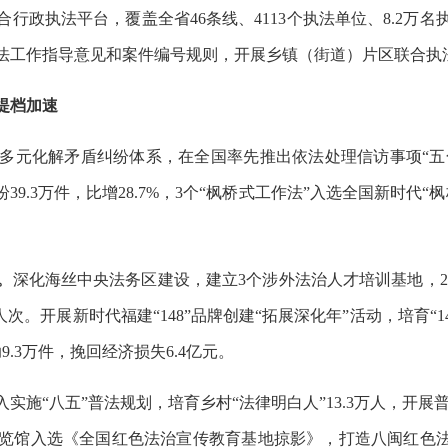
行政执法平台，覆盖全省46条线、4113个执法单位、8.2万名
法工作指导意见和案件编号规则，开展乡镇（街道）片区联合执法
提档加速
多元化解矛盾纠纷体系，在全国率先推出依法处理信访事项“五化”
39.3万件，比增28.7%，3个“枫桥式工作法”入选全国新时代
。
。
深化海丝中央法务区建设，建立3个涉外法治人才培训基地，20
人次。开展新时代福建“148”品牌创建“拓展深化年”活动，培育“1
9.3万件，挽回经济损失6.4亿元。
入实施“八五”普法规划，培育乡村“法律明白人”13.3万人，开展普
展览馆入选《全国红色法治宣传教育基地掠影》，打造八闽红色法