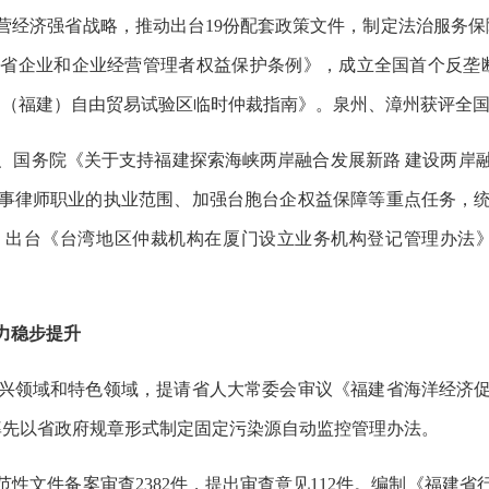
营经济强省战略，推动出台19份配套政策文件，制定法治服务保障
省企业和企业经营管理者权益保护条例》，成立全国首个反垄
国（福建）自由贸易试验区临时仲裁指南》。泉州、漳州获评全
、国务院《关于支持福建探索海峡两岸融合发展新路 建设两岸
事律师职业的执业范围、加强台胞台企权益保障等重点任务，
，出台《台湾地区仲裁机构在厦门设立业务机构登记管理办法》
力稳步提升
兴领域和特色领域，提请省人大常委会审议《福建省海洋经济促
率先以省政府规章形式制定固定污染源自动监控管理办法。
范性文件备案审查2382件，提出审查意见112件。编制《福建