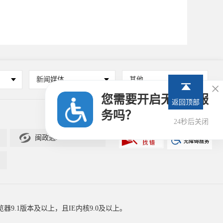
新闻媒体
其他

您需要开启无障碍服
返回顶部
务吗？
23秒后关闭

闽政通APP
器9.1版本及以上，且IE内核9.0及以上。