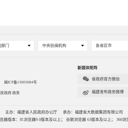
院部门
中央驻闽机构
各省区市
新媒体矩阵

省政府官方微信
闽ICP备15003084号

福建发布政务微博
民政府.政务
主办：福建省人民政府办公厅
承办：福建省大数据集团有限公司
本：IE浏览器9.0版本及以上； 谷歌浏览器 63版本及以上； 360浏览