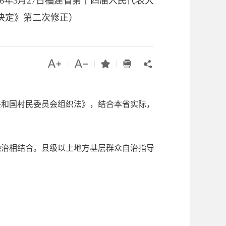
6年3月27日福建省第十四届人民代表大
决定》第二次修正）




|
|
|
|

共和国村民委员会组织法》，结合本省实际，
德治相结合。县级以上地方基层群众自治指导