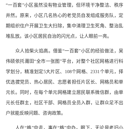
“一百套”小区虽然没有物业管理，但环境干净整洁、秩序
井然。原来，小区几名热心的老党员自发组成服务队，定
期组织住户开展卫生大扫除，集中清理卫生死角、整治乱
堆乱放。该小区居民自治的闪光点，让人眼前一亮。
众人拾柴火焰高。借鉴“一百套”小区的经验做法，吴
伟硕依托莆田“全市一张图”平台，对整个社区网格进行科
学划分，精准划定5大片区、108个网格、2331个单元，择
优选拔党员、热心居民、志愿者担任片区长、网格员和单
元长。同时，在每个单元网格建立居民联系微信群，由单
元长任群主，社区干部、网格员全员入群，让群众足不出
户就能反映问题、咨询政策。
人在“格”中走，事在“格”中办。眼下，无论是老旧小