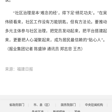
说。
“社区治理是本‘难念的经’，得下足‘绣花功夫’。”在吴
伟硕看来，社区工作没有万能钥匙，但有方法论。要推动
多元主体参与社区治理，把党员发动起来，把平台搭建起
来，更要把人心凝聚起来，成为居民最信赖的“贴心人”。
（报业集团记者 陈盛钟 通讯员 郑志忠 王杰）
来源：福建日报
省政府部门
市、县（区）
国务院部门
中央驻闽机构
各省区市
新闻媒体
其他