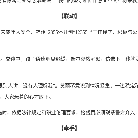
愿者陈鸿艳颇有感触地说：“我们的坚守和陪伴意义重大！将来我
【联动】
人安全，福建12355还开创“12355+”工作模式，积极
交谈中，孩子语速明显迟缓，偶尔突然沉默，仿佛下一秒就要
人讲，没有人理解我”。黄丽琴意识到情况紧急，一边稳定孩
，大家悬着的心才放下。
临时，依据法律规定和职业伦理要求，接线员必须联系警方介入
【牵手】