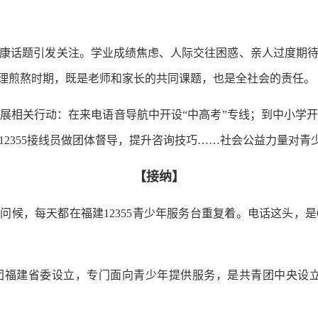
话题引发关注。学业成绩焦虑、人际交往困惑、亲人过度期待
心理煎熬时期，既是老师和家长的共同课题，也是全社会的责任。
开展相关行动：在来电语音导航中开设“中高考”专线；到中小学
12355接线员做团体督导，提升咨询技巧……社会公益力量对青
【接纳】
候，每天都在福建12355青少年服务台重复着。电话这头，是6
团福建省委设立，专门面向青少年提供服务，是共青团中央设立的10