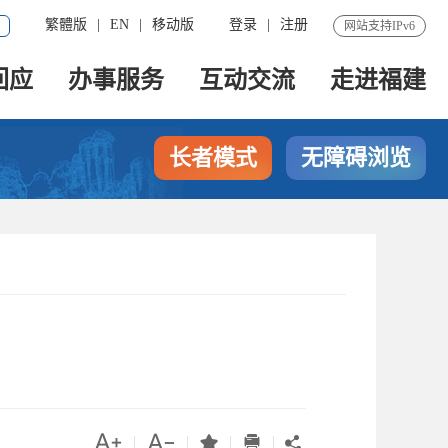
繁體版
|
EN
|
移动版
登录
|
注册
网站支持IPv6
回应
办事服务
互动交流
走进福建
长者模式
无障碍浏览




|
|
|
|
