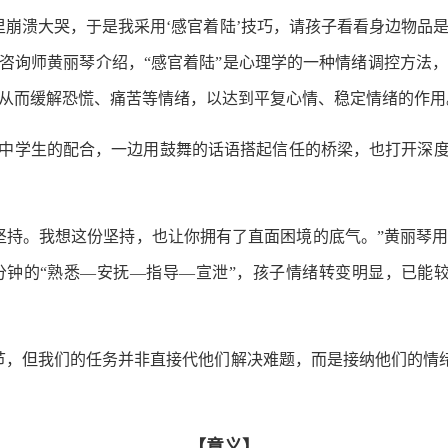
溃大哭，于是我采用‘感官着陆’技巧，请孩子看看身边物品
心理咨询师黄丽琴介绍，“感官着陆”是心理学的一种情绪调控方
从而缓解恐慌、痛苦等情绪，以达到平复心情、稳定情绪的作用
学生的配合，一边用鼓舞的话语搭起信任的桥梁，也打开深度
持。我想这份坚持，也让你拥有了直面困境的底气。”黄丽琴用
分钟的“熟悉—安抚—指导—宣泄”，孩子情绪转变明显，已能
但我们的任务并非直接代他们解决难题，而是接纳他们的情绪
【意义】