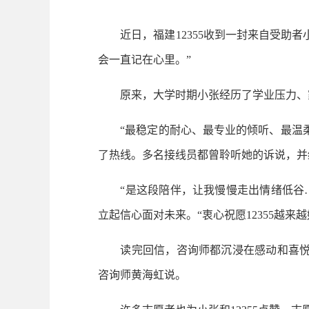
近日，福建12355收到一封来自受助者
会一直记在心里。”
原来，大学时期小张经历了学业压力、家庭
“最稳定的耐心、最专业的倾听、最温柔
了热线。多名接线员都曾聆听她的诉说，并
“是这段陪伴，让我慢慢走出情绪低谷……
立起信心面对未来。“衷心祝愿12355越
读完回信，咨询师都沉浸在感动和喜悦中。
咨询师黄海虹说。