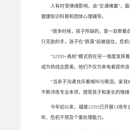
人有时受情绪影响，会“交通堵塞”，面临
健康知识科普和团体心理辅导。
“很多时候，孩子所缺的，是一双牵着自己
只无助的手，孩子在“跌落”前被接住，危
“12355+高校”模式则在另一维度发挥
成为热线志愿者。他们不仅为来电者提供咨
“当亲子沟通充斥着喊叫与眼泪，家就成了
不断淬炼专业本领，感受孩子和家长的情绪，
今年初以来，福建12355已开展13场
听、危机干预及个案处理能力。