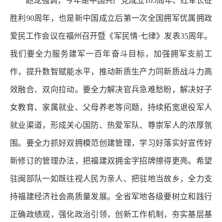
赵龙强调，今年是中国共产党成立105周年、红军长征
胜利90周年，也是新中国成立后第一次全国拥军优属拥政
爱民工作会议在福州召开暨《军民情·七律》发表35周年。
我们要全力服务建军一百年奋斗目标，加强拥军支前工
作，提升数智赋能水平，推动新质生产力同新质战斗力高
效融合、双向拉动。要全力解决官兵急难愁盼，解决好子
女教育、家属就业、父母养老等问题，持续拓宽退役军人
就业渠道，形成关心国防、热爱军队、尊崇军人的浓厚氛
围。要全力抓好双拥模范创建管理，学习好落实好宣传好
新修订的管理办法，把福建双拥金字招牌擦得更亮。希望
驻闽部队一如既往视人民为亲人、把驻地当故乡，全力支
持福建经济社会高质量发展。全省军地各级要树立和践行
正确政绩观，强化政治引领，创新工作机制，夯实基层基