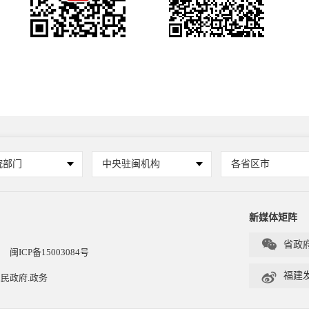
院部门
中央驻闽机构
各省区市
新媒体矩阵

省政
闽ICP备15003084号

福建
民政府.政务