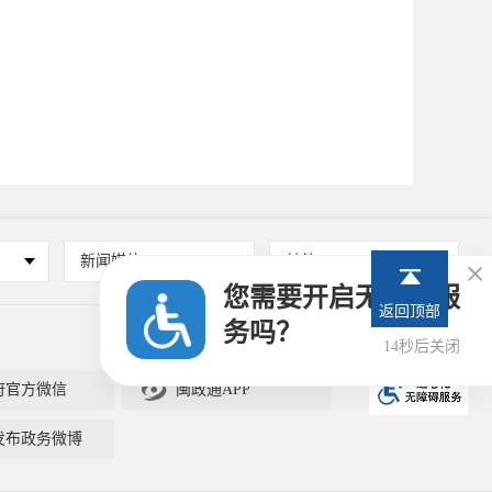
新闻媒体
其他

您需要开启无障碍服
返回顶部
务吗？
14秒后关闭

府官方微信
闽政通APP
发布政务微博