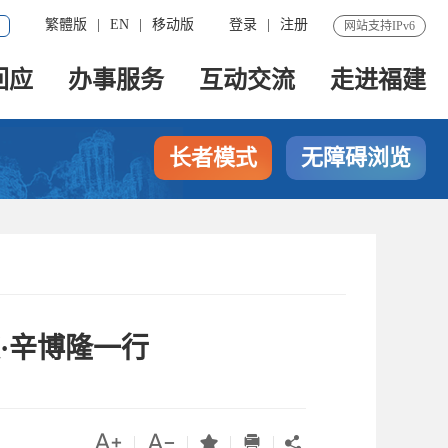
繁體版
|
EN
|
移动版
登录
|
注册
网站支持IPv6
回应
办事服务
互动交流
走进福建
长者模式
无障碍浏览
·辛博隆一行




|
|
|
|
