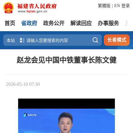
繁體版
|
EN
登录
首页
省政府
政务公开
解读回应
办事服务
互

长者模式
赵龙会见中国中铁董事长陈文健
2026-05-10 07:30