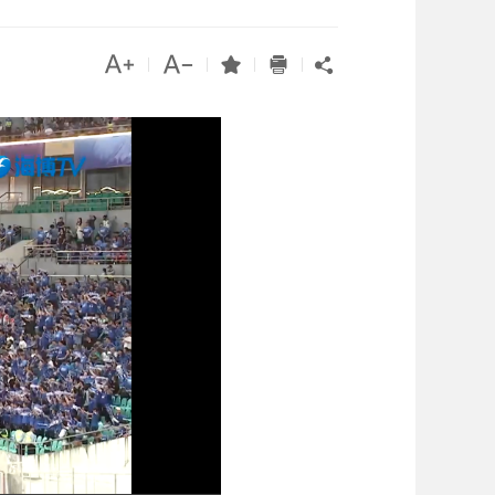




|
|
|
|
