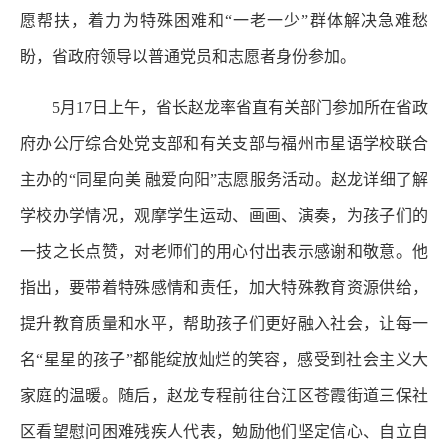
愿帮扶，着力为特殊困难和“一老一少”群体解决急难愁
盼，省政府领导以普通党员和志愿者身份参加。
5月17日上午，省长赵龙率省直有关部门参加所在省政
府办公厅综合处党支部和有关支部与福州市星语学校联合
主办的“同星向美 融爱向阳”志愿服务活动。赵龙详细了解
学校办学情况，观摩学生运动、画画、演奏，为孩子们的
一技之长点赞，对老师们的用心付出表示感谢和敬意。他
指出，要带着特殊感情和责任，加大特殊教育资源供给，
提升教育质量和水平，帮助孩子们更好融入社会，让每一
名“星星的孩子”都能绽放灿烂的笑容，感受到社会主义大
家庭的温暖。随后，赵龙专程前往台江区苍霞街道三保社
区看望慰问困难残疾人代表，勉励他们坚定信心、自立自